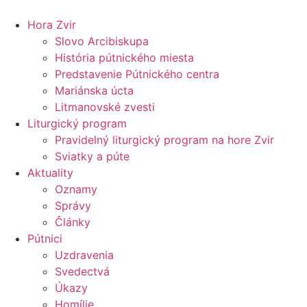
Preskočiť
na
Hora Zvir
obsah
Slovo Arcibiskupa
História pútnického miesta
Predstavenie Pútnického centra
Mariánska úcta
Litmanovské zvesti
Liturgický program
Pravidelný liturgický program na hore Zvir
Sviatky a púte
Aktuality
Oznamy
Správy
Články
Pútnici
Uzdravenia
Svedectvá
Úkazy
Homílie