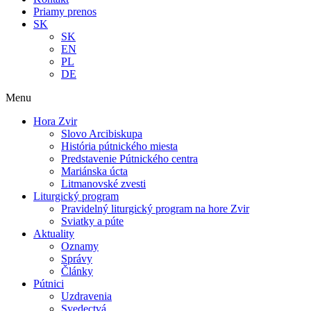
Priamy prenos
SK
SK
EN
PL
DE
Menu
Hora Zvir
Slovo Arcibiskupa
História pútnického miesta
Predstavenie Pútnického centra
Mariánska úcta
Litmanovské zvesti
Liturgický program
Pravidelný liturgický program na hore Zvir
Sviatky a púte
Aktuality
Oznamy
Správy
Články
Pútnici
Uzdravenia
Svedectvá