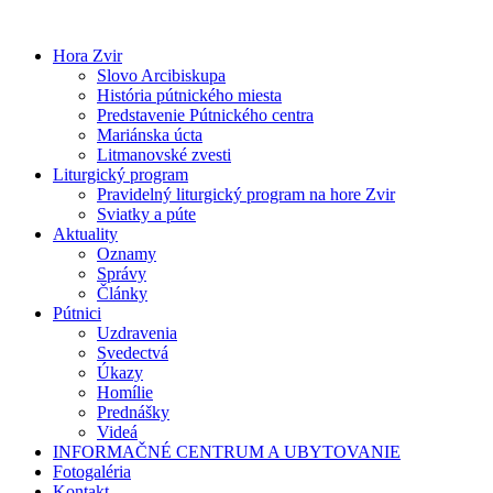
Preskočiť
na
Hora Zvir
obsah
Slovo Arcibiskupa
História pútnického miesta
Predstavenie Pútnického centra
Mariánska úcta
Litmanovské zvesti
Liturgický program
Pravidelný liturgický program na hore Zvir
Sviatky a púte
Aktuality
Oznamy
Správy
Články
Pútnici
Uzdravenia
Svedectvá
Úkazy
Homílie
Prednášky
Videá
INFORMAČNÉ CENTRUM A UBYTOVANIE
Fotogaléria
Kontakt