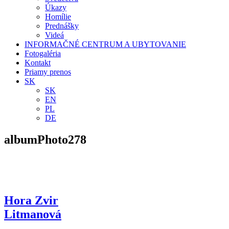
Úkazy
Homílie
Prednášky
Videá
INFORMAČNÉ CENTRUM A UBYTOVANIE
Fotogaléria
Kontakt
Priamy prenos
SK
SK
EN
PL
DE
albumPhoto278
Hora Zvir
Litmanová